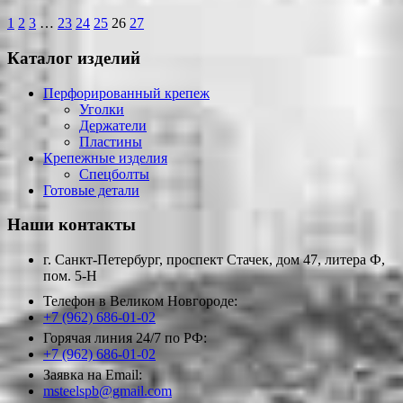
1
2
3
…
23
24
25
26
27
Каталог изделий
Перфорированный крепеж
Уголки
Держатели
Пластины
Крепежные изделия
Спецболты
Готовые детали
Наши контакты
г. Санкт-Петербург, проспект Стачек, дом 47, литера Ф,
пом. 5-Н
Телефон в Великом Новгороде:
+7 (962) 686-01-02
Горячая линия 24/7 по РФ:
+7 (962) 686-01-02
Заявка на Email:
msteelspb@gmail.com