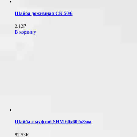
Шайба дожимная СК 50/6
2.12
₽
В корзину
Шайба с муфтой SHM 60х602х8мм
82.53
₽